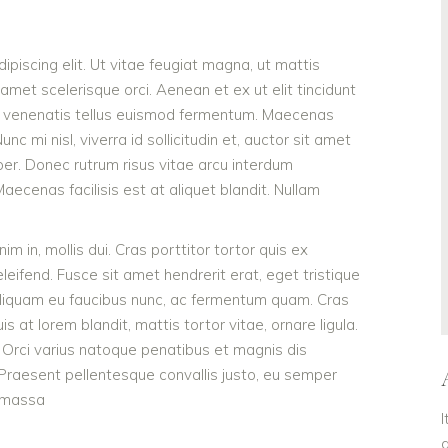
piscing elit. Ut vitae feugiat magna, ut mattis
amet scelerisque orci. Aenean et ex ut elit tincidunt
nt venenatis tellus euismod fermentum. Maecenas
c mi nisl, viverra id sollicitudin et, auctor sit amet
er. Donec rutrum risus vitae arcu interdum
cenas facilisis est at aliquet blandit. Nullam
im in, mollis dui. Cras porttitor tortor quis ex
eleifend. Fusce sit amet hendrerit erat, eget tristique
Aliquam eu faucibus nunc, ac fermentum quam. Cras
 at lorem blandit, mattis tortor vitae, ornare ligula.
 Orci varius natoque penatibus et magnis dis
 Praesent pellentesque convallis justo, eu semper
d massa
I
d