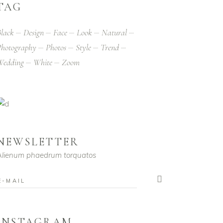
TAG
lack
Design
Face
Look
Natural
hotography
Photos
Style
Trend
Wedding
White
Zoom
NEWSLETTER
Alienum phaedrum torquatos
INSTAGRAM