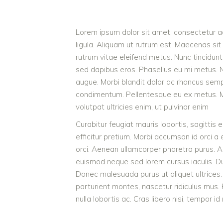
Lorem ipsum dolor sit amet, consectetur adi
ligula. Aliquam ut rutrum est. Maecenas sit 
rutrum vitae eleifend metus. Nunc tincidu
sed dapibus eros. Phasellus eu mi metus. Nun
augue. Morbi blandit dolor ac rhoncus semp
condimentum. Pellentesque eu ex metus. Mae
volutpat ultricies enim, ut pulvinar enim
Curabitur feugiat mauris lobortis, sagittis en
efficitur pretium. Morbi accumsan id orci a 
orci. Aenean ullamcorper pharetra purus. 
euismod neque sed lorem cursus iaculis. Duis
Donec malesuada purus ut aliquet ultrices.
parturient montes, nascetur ridiculus mus.
nulla lobortis ac. Cras libero nisi, tempor i