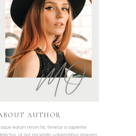
ABOUT AUTHOR
taque earum rerum hic tenetur a sapiente
electus, ut aut reiciendis voluptatibus maiores