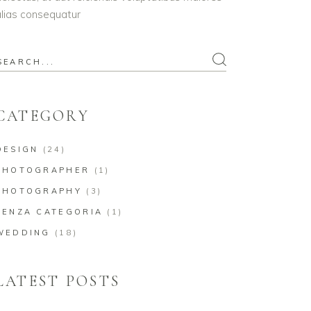
lias consequatur
earch
or:
CATEGORY
DESIGN
(24)
PHOTOGRAPHER
(1)
PHOTOGRAPHY
(3)
SENZA CATEGORIA
(1)
WEDDING
(18)
LATEST POSTS