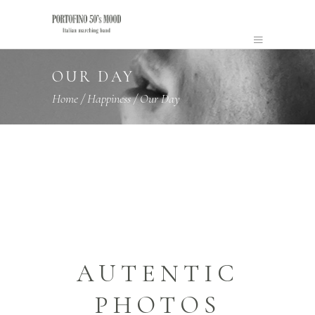
OUR DAY
Home
/
Happiness
/
Our Day
AUTENTIC
PHOTOS